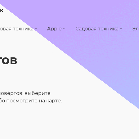
к
овая техника
Apple
Садовая техника
Эл
тов
повёртов: выберите
ибо посмотрите на карте.