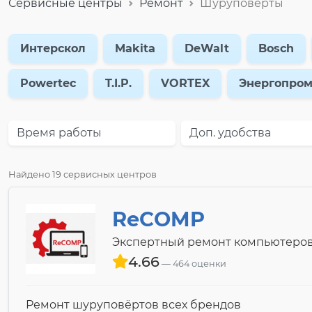
Сервисные центры
Ремонт
Шуруповёрты
Интерскол
Makita
DeWalt
Bosch
Powertec
T.I.P.
VORTEX
Энергопро
Время работы
Доп. удобства
Найдено 19 сервисных центров
ReCOMP
Экспертный ремонт компьютеров
4.66
464 оценки
Ремонт шуруповёртов всех брендов