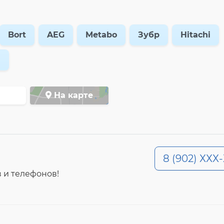
Bort
AEG
Metabo
Зубр
Hitachi
м
На карте
8 (902) ХХХ
 и телефонов!