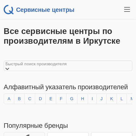
Сервисные центры
Все сервисные центры по
производителям в Иркутске
Быстрый поиск производителя
Алфавитный указатель производителей
A
B
C
D
E
F
G
H
I
J
K
L
M
Популярные бренды