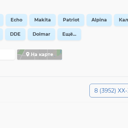
Echo
Makita
Patriot
Alpina
Ка
DDE
Dolmar
Ещё...
На карте
8 (3952) ХХ