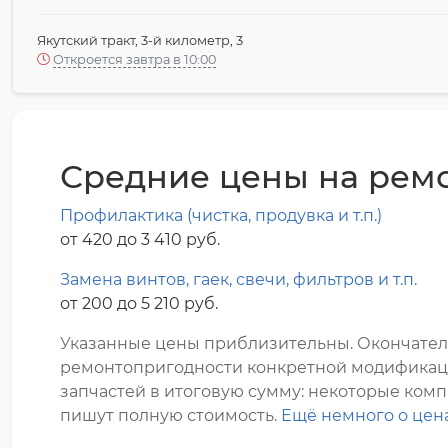
Якутский тракт, 3-й километр, 3
Откроется завтра в 10:00
Средние цены на ремо
Профилактика (чистка, продувка и т.п.)
от 420 до 3 410 pyб.
Замена винтов, гаек, свечи, фильтров и т.п.
от 200 до 5 210 pyб.
Указанные цены приблизительны. Окончатель
ремонтопригодности конкретной модификации 
запчастей в итоговую сумму: некоторые компа
пишут полную стоимость.
Ещё немного о цен