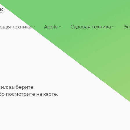
к
овая техника
Apple
Садовая техника
Эл
пил: выберите
ибо посмотрите на карте.